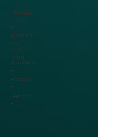
Tutoriales
Informática
Industria
4.0
Educacional
Robot
industrial
Robots
collaborativos
Entretenimiento
Promoción
Turismo
Telefonos
Eventos