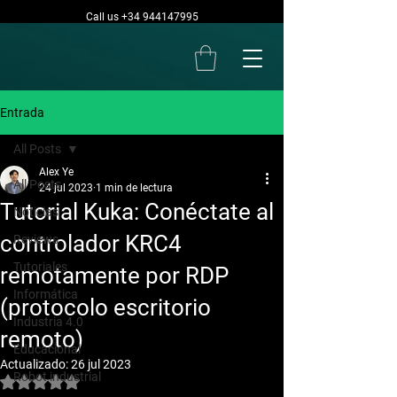
Call us +34 944147995
Entrada
All Posts
Alex Ye
All Posts
24 jul 2023
1 min de lectura
Tutorial Kuka: Conéctate al
Noticias
controlador KRC4
Reviews
Tutoriales
remotamente por RDP
Informática
(protocolo escritorio
Industria 4.0
remoto)
Educacional
Actualizado:
26 jul 2023
Robot industrial
Obtuvo NaN de 5 estrellas.