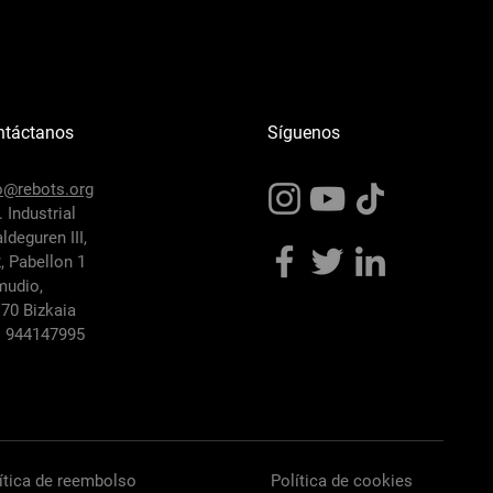
ntáctanos
Síguenos
o@rebots.org
. Industrial
ldeguren III,
2,
Pabellon 1
mudio,
70 Bizkaia
:
944147995
ítica de reembolso
Política de cookies