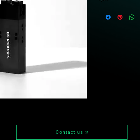
Slim-type electric para
Contact us