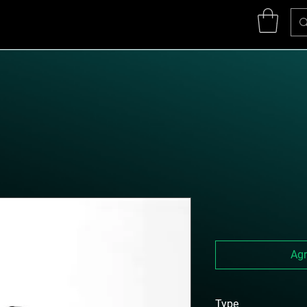
Agr
Type