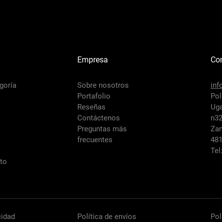
Empresa
Co
goría
Sobre nosotros
inf
Portafolio
Pol
Reseñas
Uga
Contáctenos
n3
Preguntas más
Za
frecuentes
481
Tel
sto
cidad
Política de envíos
Pol