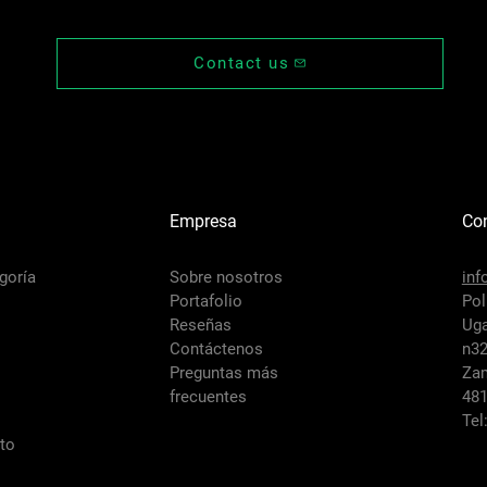
Contact us
Empresa
Co
goría
Sobre nosotros
inf
Portafolio
Pol
Reseñas
Uga
Contáctenos
n3
Preguntas más
Za
frecuentes
481
Tel
sto