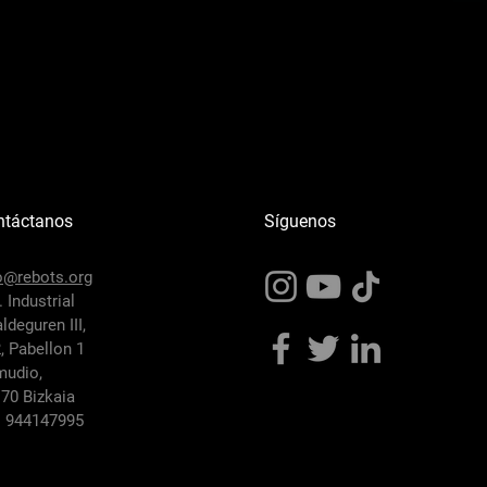
ntáctanos
Síguenos
o@rebots.org
. Industrial
ldeguren III,
2,
Pabellon 1
mudio,
70 Bizkaia
:
944147995